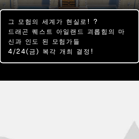
그 모험의 세계가 현실로! ?
드래곤 퀘스트 아일랜드 괴롭힘의 마
신과 인도 된 모험가들
4/24(금) 복각 개최 결정!