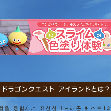
털을 융합시켜 표현한 「드래곤 퀘스트」의