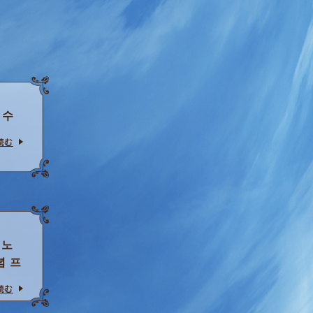
 수
読む
 노
념 프
読む