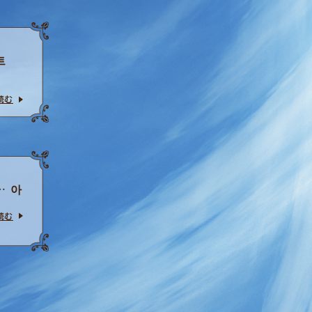
트
読む
… 아
読む