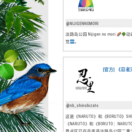
@NIJIGENNOMORI
淡路岛公园 Nijigen no mori
动
觉
。
[官方] 《忍
@nb_shinobizato
这是《NARUTO》和《BORUTO》SH
《NARUTO》和《BORUTO：NARUTO
景点区已在兵库县淡路岛公园二重之森（N