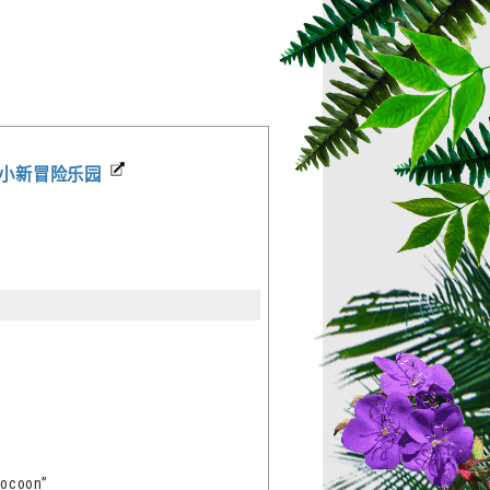
笔小新冒险乐园
ocoon”