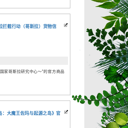
斯拉拦截行动（哥斯拉）货物信
岛国家哥斯拉研究中心～”的官方商品
岛：大魔王佐玛与起源之岛》官