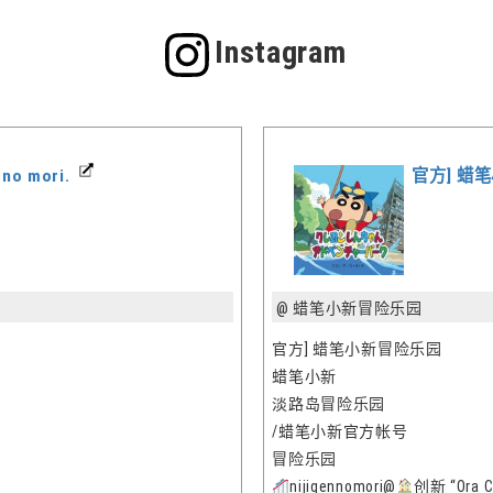
Instagram
 no mori.
官方] 蜡
@ 蜡笔小新冒险乐园
官方] 蜡笔小新冒险乐园
蜡笔小新
淡路岛冒险乐园
/蜡笔小新官方帐号
冒险乐园
nijigennomori@
创新 “Ora C