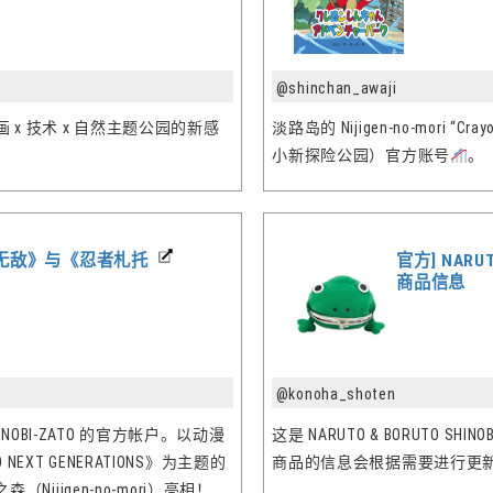
@shinchan_awaji
画 x 技术 x 自然主题公园的新感
淡路岛的 Nijigen-no-mori “Cray
小新探险公园）官方账号
。
者无敌》与《忍者札托
官方] NARUT
商品信息
@konoha_shoten
INOBI-ZATO 的官方帐户。以动漫
这是 NARUTO & BORUTO S
 NEXT GENERATIONS》为主题的
商品的信息会根据需要进行更
ijigen-no-mori）亮相！