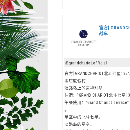
官方] GRANDCH
战车
@grandchariot.official
官方] GRANDCHARIOT北斗七星135°/Gr
酒店度假村
淡路岛上的豪华别墅
住宿：”GRAND CHARIOT北斗七星13
午餐使用：”Grand Chariot Terrace”
。
星空中的北斗七星。
淡路岛的星空。