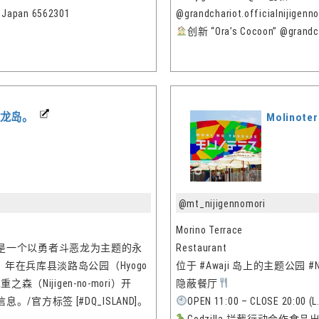
, Japan 6562301
@grandchariot.officialnijigenn
创新 “Ora’s Cocoon” @grandcha
恶龙岛。
Molinoter
@mt_nijigennomori
Morino Terrace
是一个以勇者斗恶龙为主题的永
Restaurant
1 年在兵库县淡路岛公园（Hyogo
位于 #Awaji 岛上的主题公园 #Nijige
）的二重之森（Nijigen-no-mori）开
隐蔽餐厅
官方标签 [#DQ_ISLAND]。
OPEN 11:00 – CLOSE 20:00 (L.
Godzilla 拦截行动合作食品