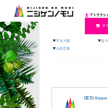
アトラクシ
チ
不为人知
在 F
小红灯本
[官方] Nijigen