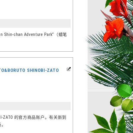
on Shin-chan Adventure Park”（蜡笔
O&BORUTO SHINOBI-ZATO
HINOBI-ZATO 的官方商品账户。有关新到
新。