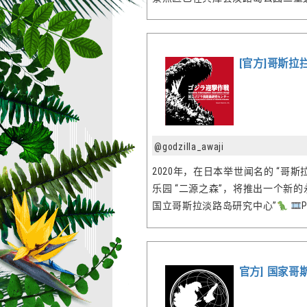
[官方]哥斯拉
@godzilla_awaji
2020年，在日本举世闻名的 “哥
乐园 “二源之森”，将推出一个新的
国立哥斯拉淡路岛研究中心”
P
官方] 国家哥