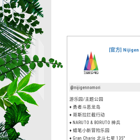
[官方] Nijigen
@nijigennomori
游乐园/主题公园
♦︎ 勇者斗恶龙岛
♦︎ 哥斯拉拦截行动
♦︎ NARUTO & BORUTO 神兵
♦︎ 蜡笔小新冒险乐园
♦︎ Gran Chario 北斗七星 135°