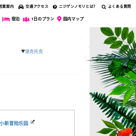
営業案内
交通アクセス
ニジゲンノモリとは？
よくある質問
宿泊
1日のプラン
园内マップ
提克托克
笔小新冒险乐园