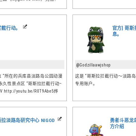
拦截行动。
官方] 哥
息。
@Godzillaawjshop
斯拉 “所在的兵库县淡路岛公园动漫
这是 “哥斯拉拦截行动～淡路
永久性景点区 “哥斯拉拦截行动–
专用账户。
V http://youtu.be/R0T9Abe5烨
斯拉淡路岛研究中心 NIGOD
勇者斗恶龙
方介绍