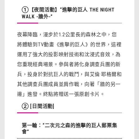
①【夜間活動】“進擊的巨人 THE NIGHT
WALK -牆外-”
夜幕降臨，漫步於1.2公里長的森林之中，您
將體驗到TV動畫《進擊的巨人》的世界，這裡
運用了強大的投影映射技術和沈浸式音效，為
您重現經典場景。參與者將化身調查兵團的新
兵，投身於對抗巨人的戰鬥，與艾倫·耶格爾和
其他調查兵團成員並肩作戰，向著「牆的另一
邊」進發。終點將贈送一張原創卡片。
② [日間活動]
第一輪：“二次元之森的進擊的巨人郵票集
會”