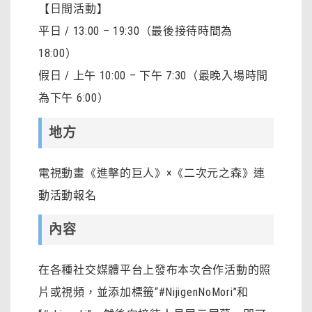
【日間活動】
平日 / 13:00 – 19:30（最後接待時間為
18:00）
假日 / 上午 10:00 – 下午 7:30（最晚入場時間
為下午 6:00）
地方
電視動畫《進擊的巨人》×《二次元之森》連
動活動報名
內容
在各種社交媒體平台上發布本次合作活動的照
片或視頻，並添加標籤“#NijigenNoMori”和