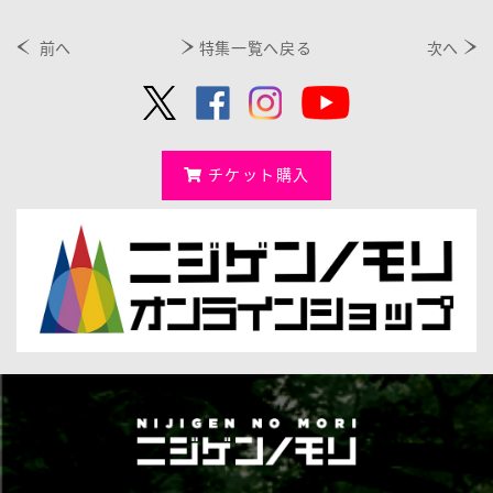
前へ
特集一覧へ戻る
次へ
チケット購入