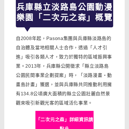
兵庫縣立淡路島公園動漫
樂園「二次元之森」概覽
自2008年起，Pasona集團與兵庫縣淡路島的
自治體及當地相關人士合作，透過「人才引
進」吸引各類人才，致力於獨特的區域振興事
業。2013年，兵庫縣公開徵求「縣立淡路島
公園民間事業企劃提案」時，「淡路漫畫・動
畫島計畫」獲選，並與兵庫縣共同推動利用擁
有134.8公頃廣大面積的縣立公園壯麗自然景
觀來吸引新觀光客的區域活化事業。
「二次元之森」詳細資訊請
點此