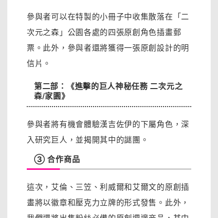
參與者可以在特製的小冊子中收集散落在「二
次元之森」公園各處的四張原創角色插畫郵
票。此外，參與者還將獲得一張原創設計的明
信片。
第二部：《進擊的巨人神秘任務 二次元之
森/家園》
參與者將有機會體驗漢吉佐伊的下屬角色，深
入研究巨人，並揭開其中的謎團。
③ 合作商品
這次，艾倫、三笠、利威爾和艾爾文的原創插
畫將以徽章和壓克力立牌的形式發售。此外，