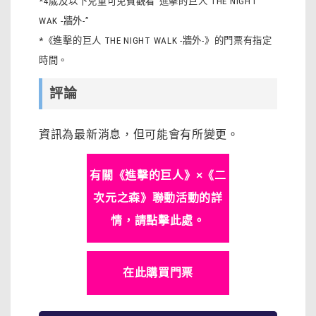
*4歲及以下兒童可免費觀看“進擊的巨人 THE NIGHT
WAK -牆外-”
*《進擊的巨人 THE NIGHT WALK -牆外-》的門票有指定
時間。
評論
資訊為最新消息，但可能會有所變更。
有關《進擊的巨人》×《二
次元之森》聯動活動的詳
情，請點擊此處。
在此購買門票