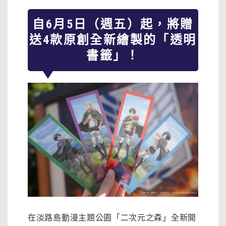
自6月5日（週五）起，將贈
送4款原創全新繪製的「透明
書籤」！
在淡路島動漫主題公園「二次元之森」全新開