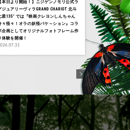
【本日より開始！】ニジゲンノモリ公式ラ
グジュアリーヴィラGRAND CHARIOT 北斗
七星135° では『映画クレヨンしんちゃん
奇々怪々！オラの妖怪バケ～ション』コラ
ボ企画としてオリジナルフォトフレーム作
り体験を開催！
026.07.31