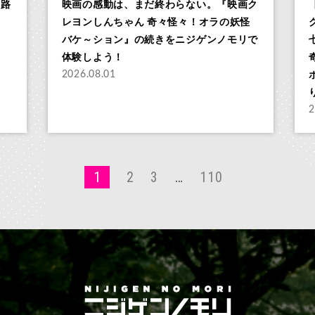
淡路
映画の感動は、まだ終わらない。『映画ク
レヨンしんちゃん 奇々怪々！オラの妖怪
バケ～ション』の続きをニジゲンノモリで
体験しよう！
2026.08.01
2
1
2
3
…
110