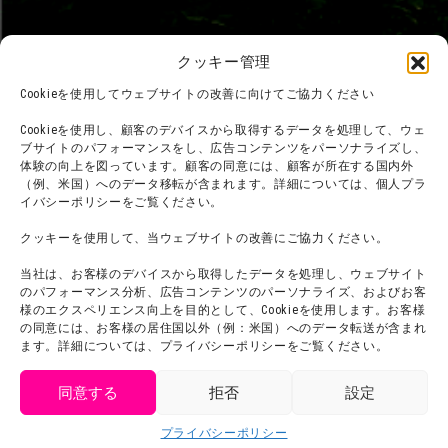
クッキー管理
Cookieを使用してウェブサイトの改善に向けてご協力ください
Cookieを使用し、顧客のデバイスから取得するデータを処理して、ウェ
ブサイトのパフォーマンスをし、広告コンテンツをパーソナライズし、
体験の向上を図っています。顧客の同意には、顧客が所在する国内外
（例、米国）へのデータ移転が含まれます。詳細については、個人プラ
イバシーポリシーをご覧ください。
クッキーを使用して、当ウェブサイトの改善にご協力ください。
当社は、お客様のデバイスから取得したデータを処理し、ウェブサイト
のパフォーマンス分析、広告コンテンツのパーソナライズ、およびお客
様のエクスペリエンス向上を目的として、Cookieを使用します。お客様
の同意には、お客様の居住国以外（例：米国）へのデータ転送が含まれ
©臼井儀人／双葉社・シンエイ・テレビ朝日・ADK
ます。詳細については、プライバシーポリシーをご覧ください。
©臼井儀人／双葉社・シンエイ・テレビ朝日・ADK 1993-2026
©岸本斉史 スコット／集英社・テレビ東京・ぴえろ
TM & © TOHO
同意する
拒否
設定
© ARMOR PROJECT/BIRD STUDIO/SQUARE ENIX
get tickets
©諫山創・講談社／「進撃の巨人」The Final Season製作委員会
©2026 Nijigennomori Inc. All Rights Reserved.
プライバシーポリシー
Language
チケット購入