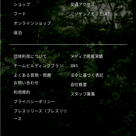
ショップ
交通アクセス
フード
ニジゲンノモリとは？
オンラインショップ
宿泊
団体利用について
メディア掲載実績
チームビルディングプラン
SNS
よくある質問・問題
法令に基づく表記
お問い合わせ
会社概要
利用規約
スタッフ募集
プライバシーポリシー
プレスリリース（プレスリリ
ース