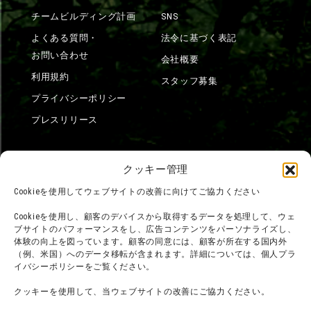
チームビルディング計画
SNS
よくある質問・
法令に基づく表記
お問い合わせ
会社概要
利用規約
スタッフ募集
プライバシーポリシー
プレスリリース
クッキー管理
Cookieを使用してウェブサイトの改善に向けてご協力ください
Cookieを使用し、顧客のデバイスから取得するデータを処理して、ウェ
ブサイトのパフォーマンスをし、広告コンテンツをパーソナライズし、
体験の向上を図っています。顧客の同意には、顧客が所在する国内外
（例、米国）へのデータ移転が含まれます。詳細については、個人プラ
イバシーポリシーをご覧ください。
クッキーを使用して、当ウェブサイトの改善にご協力ください。