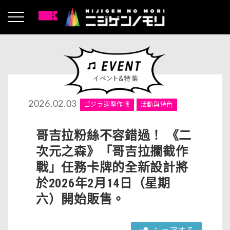
2026.02.03
ゴジラ迎撃作戦
活動與特色
哥吉拉粉絲不容錯過！ 《二
次元之森》「哥吉拉攔截作
戰」任務卡牌的全新設計將
於2026年2月14日（星期
六）開始販售。