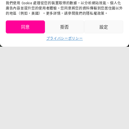
利用規約
我們使用 Cookie 處理從您的裝置取得的數據，以分析網站效能、個人化
sutafu招募集
廣告內容並提升您的使用者體驗。您同意將您的資料傳輸到您居住國以外
プライバシーポrisiー
的地區（例如，美國）。更多詳情，請參閱我們的隱私權政策。
プresuririsu
同意
拒否
設定
取得門票
プライバシーポリシー
Language
チケット購入
©臼井儀人／雙葉社・SHIN-EI・朝日電視台・ADK
©莊井儀人／雙葉社・シンエイ・テreneビ朝日・ADK 1993-2026