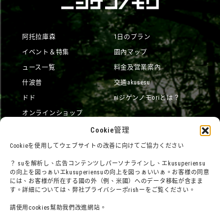
阿托拉庫森
1日のプラン
イベント＆特集
園內マップ
ュース一覧
料金及営業案內
什波普
交通akusesu
ドド
niジゲンノモoriとは？
オンラインショップ
宿泊
Cookie管理
Cookieを使用してウェブサイトの改善に向けてご協力ください
？ suを解析し、広告コンテンツしパーソナラインし、エkusuperiensu
団體利用について
メディア掲載実績
の向上を図っぁいエkusuperiensuの向上を図っぁいいぁ。お客様の同意
チームビルディングプラン
社群網路
には、お客様が所在する國の外（例、米國）へのデータ移転が含まま
す。詳細については、弊社プライバシーポrishーをご覧ください。
よくある質問・
法令に基づく表記
請使用cookies幫助我們改進網站。
お問い合わせ
會社概要