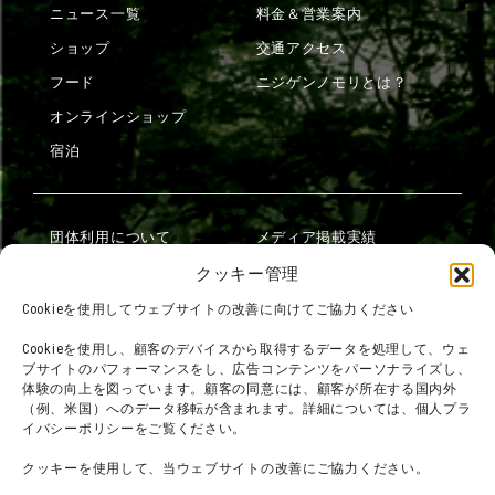
ニュース一覧
料金＆営業案内
ショップ
交通アクセス
フード
ニジゲンノモリとは？
オンラインショップ
宿泊
団体利用について
メディア掲載実績
チームビルディング計画
SNS
クッキー管理
よくある質問・
法令に基づく表記
Cookieを使用してウェブサイトの改善に向けてご協力ください
お問い合わせ
会社概要
Cookieを使用し、顧客のデバイスから取得するデータを処理して、ウェ
利用規約
ブサイトのパフォーマンスをし、広告コンテンツをパーソナライズし、
スタッフ募集
体験の向上を図っています。顧客の同意には、顧客が所在する国内外
プライバシーポリシー
（例、米国）へのデータ移転が含まれます。詳細については、個人プラ
イバシーポリシーをご覧ください。
プレスリリース
クッキーを使用して、当ウェブサイトの改善にご協力ください。