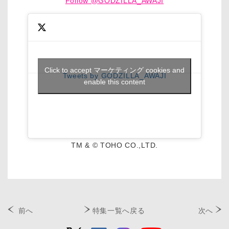
Follow @GODZILLA_AWAJI
Click to accept マーケティング cookies and
Tweets by GODZILLA_AWAJI
enable this content
TM & © TOHO CO.,LTD.
前へ
特集一覧へ戻る
次へ