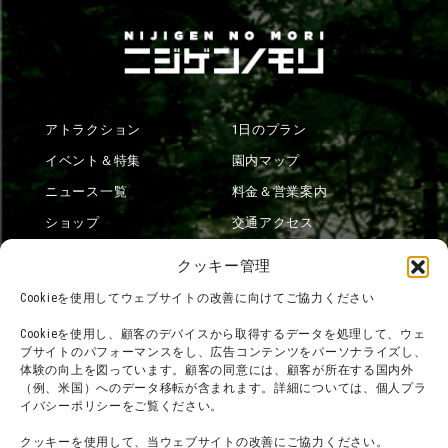
アトラクション
1日のプラン
イベント＆特集
園内マップ
ニュース一覧
料金＆営業案内
ショップ
交通アクセス
フード
ニジゲンノモリとは？
クッキー管理
オンラインショップ
Cookieを使用してウェブサイトの改善に向けてご協力ください
宿泊
Cookieを使用し、顧客のデバイスから取得するデータを処理して、ウェ
ブサイトのパフォーマンスをし、広告コンテンツをパーソナライズし、
体験の向上を図っています。顧客の同意には、顧客が所在する国内外
（例、米国）へのデータ移転が含まれます。詳細については、個人プラ
団体利用について
メディア掲載実績
イバシーポリシーをご覧ください。
チームビルディング計画
SNS
クッキーを使用して、当ウェブサイトの改善にご協力ください。