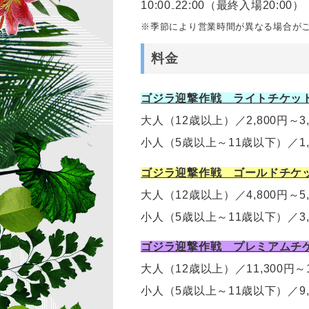
10:00₋22:00（最終入場20:00）
※季節により営業時間が異なる場合が
料金
ゴジラ迎撃作戦 ライトチケッ
大人（12歳以上）
／
2,800円～3
小人（5歳以上～11歳以下）
／
1
ゴジラ迎撃作戦 ゴールドチケ
大人（12歳以上）
／
4,800円～
小人（5歳以上～11歳以下）
／
3
ゴジラ迎撃作戦 プレミアムチ
大人（12歳以上）
／11,300円～
小人（5歳以上～11歳以下）
／
9