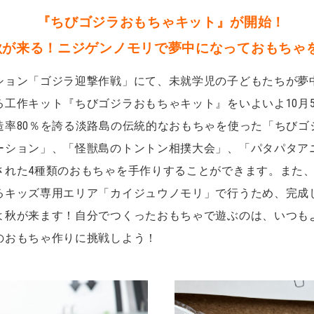
『ちびゴジラおもちゃキット』が開始！
秋が来る！ニジゲンノモリで夢中になっておもちゃ
ション「ゴジラ迎撃作戦」にて、未就学児の子どもたちが夢
る工作キット『ちびゴジラおもちゃキット』をいよいよ10月
造率80％を誇る淡路島の伝統的なおもちゃを使った「ちびゴ
ーション」、「怪獣島のトントン相撲大会」、「パタパタア
された4種類のおもちゃを手作りすることができます。また、
るキッズ専用エリア「カイジュウノモリ」で行うため、完成
よ秋が来ます！自分でつくったおもちゃで遊ぶのは、いつも
のおもちゃ作りに挑戦しよう！