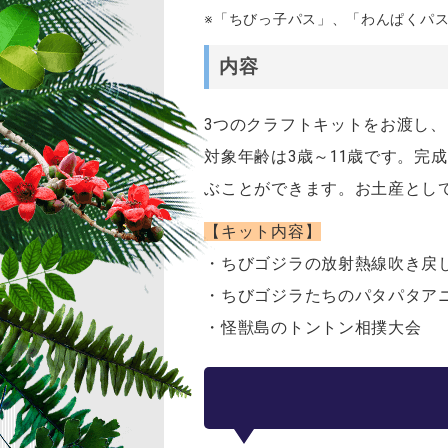
※「ちびっ子パス」、「わんぱくパ
内容
3つのクラフトキットをお渡し
対象年齢は3歳～11歳です。完
ぶことができます。お土産とし
【キット内容】
・ちびゴジラの放射熱線吹き戻
・ちびゴジラたちのパタパタアニ
・怪獣島のトントン相撲大会