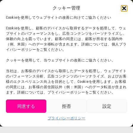
フード
ニジゲンノモリとは？
クッキー管理
オンラインショップ
Cookieを使用してウェブサイトの改善に向けてご協力ください
宿泊
Cookieを使用し、顧客のデバイスから取得するデータを処理して、ウェ
ブサイトのパフォーマンスをし、広告コンテンツをパーソナライズし、
体験の向上を図っています。顧客の同意には、顧客が所在する国内外
（例、米国）へのデータ移転が含まれます。詳細については、個人プラ
団体利用について
メディア掲載実績
イバシーポリシーをご覧ください。
チームビルディング計画
SNS
クッキーを使用して、当ウェブサイトの改善にご協力ください。
よくある質問・
法令に基づく表記
当社は、お客様のデバイスから取得したデータを処理し、ウェブサイト
お問い合わせ
会社概要
のパフォーマンス分析、広告コンテンツのパーソナライズ、およびお客
利用規約
様のエクスペリエンス向上を目的として、Cookieを使用します。お客様
スタッフ募集
の同意には、お客様の居住国以外（例：米国）へのデータ転送が含まれ
プライバシーポリシー
ます。詳細については、プライバシーポリシーをご覧ください。
プレスリリース
同意する
拒否
設定
get tickets
プライバシーポリシー
Language
チケット購入