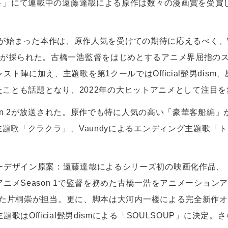
プ＋」にて連載中の遠藤達哉による原作は数々の漫画賞を受賞し、
放送が始まった本作は、原作人気を受けての期待に応えるべく、WIT S
制が採られた。古橋一浩監督をはじめとするアニメ界屈指の
ト陣に加え、主題歌を第1クールではOfficial髭男dism
担当したことも話題となり、2022年の大ヒットアニメとして注目
ason 2が放送された。原作でも特に人気の高い「豪華客船
歌「クラクラ」、Vaundyによるエンディング主題歌「トドメの一
ザイン原案：遠藤達哉によるシリーズ初の映画化作品、『劇場版 
VアニメSeason 1で監督を務めた古橋一浩をアニメーショ
を務めた片桐崇が担当。更に、脚本は大河内一楼による完全新作
歌はOfficial髭男dismによる「SOULSOUP」に決定