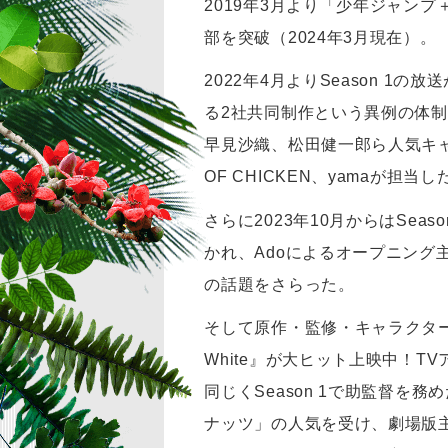
2019年3月より「少年ジャン
部を突破（2024年3月現在）。
2022年4月よりSeason 1の
る2社共同制作という異例の体
早見沙織、松田健一郎ら人気キャス
OF CHICKEN、yamaが
さらに2023年10月からはSe
かれ、Adoによるオープニング主題
の話題をさらった。
そして原作・監修・キャラクターデ
White』が大ヒット上映中！T
同じくSeason 1で助監督
ナッツ」の人気を受け、劇場版主題