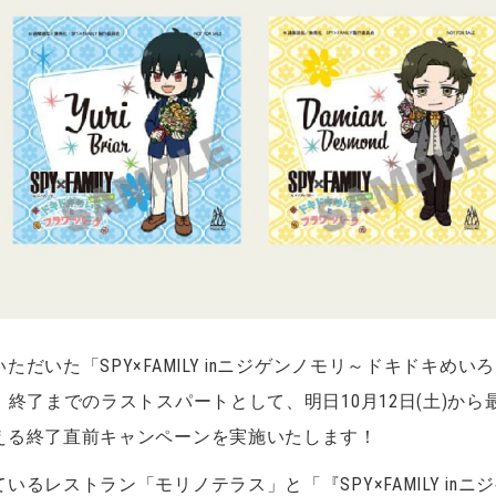
だいた「SPY×FAMILY inニジゲンノモリ～ドキドキめ
終了までのラストスパートとして、明日10月12日(土)から最
える終了直前キャンペーンを実施いたします！
るレストラン「モリノテラス」と「『SPY×FAMILY in