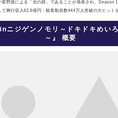
星野源による「光の跡」であることが発表され、Season 
て興行収入62.6億円・観客動員数444万人突破の大ヒット
LY inニジゲンノモリ～ドキドキめ
～』 概要