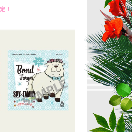
限定！
！