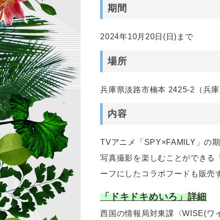
期間
2024年10月20日(日)まで
場所
兵庫県淡路市楠本 2425-2（
内容
TVアニメ「SPY×FAMIL
写真撮影を楽しむことができる
ーフにしたコラボフードも販売
「ドキドキめいろ」詳細
西国の情報局対東課〈WISE(