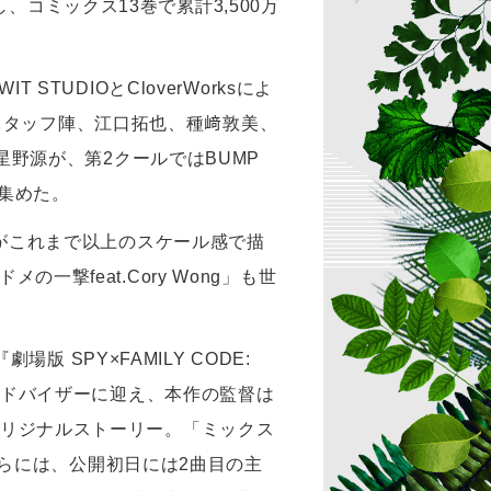
コミックス13巻で累計3,500万
TUDIOとCloverWorksによ
スタッフ陣、江口拓也、種﨑敦美、
、星野源が、第2クールではBUMP
を集めた。
編」がこれまで以上のスケール感で描
撃feat.Cory Wong」も世
SPY×FAMILY CODE:
ンアドバイザーに迎え、本作の監督は
オリジナルストーリー。「ミックス
。さらには、公開初日には2曲目の主