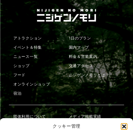
アトラクション
1日のプラン
イベント＆特集
園内マップ
ニュース一覧
料金＆営業案内
ショップ
交通アクセス
フード
ニジゲンノモリとは？
オンラインショップ
宿泊
団体利用について
メディア掲載実績
チームビルディング計画
SNS
クッキー管理