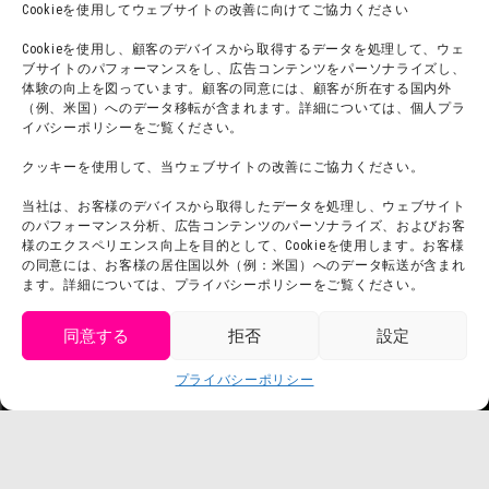
よくある質問・
法令に基づく表記
Cookieを使用してウェブサイトの改善に向けてご協力ください
お問い合わせ
会社概要
Cookieを使用し、顧客のデバイスから取得するデータを処理して、ウェ
利用規約
ブサイトのパフォーマンスをし、広告コンテンツをパーソナライズし、
スタッフ募集
体験の向上を図っています。顧客の同意には、顧客が所在する国内外
プライバシーポリシー
（例、米国）へのデータ移転が含まれます。詳細については、個人プラ
イバシーポリシーをご覧ください。
プレスリリース
クッキーを使用して、当ウェブサイトの改善にご協力ください。
当社は、お客様のデバイスから取得したデータを処理し、ウェブサイト
のパフォーマンス分析、広告コンテンツのパーソナライズ、およびお客
様のエクスペリエンス向上を目的として、Cookieを使用します。お客様
の同意には、お客様の居住国以外（例：米国）へのデータ転送が含まれ
ます。詳細については、プライバシーポリシーをご覧ください。
同意する
拒否
設定
get tickets
プライバシーポリシー
Language
チケット購入