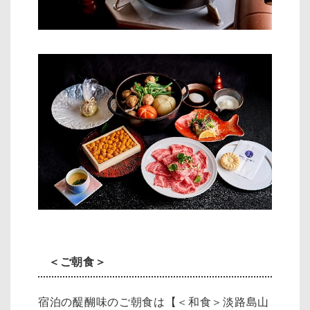
＜ご朝食＞
宿泊の醍醐味のご朝食は【＜和食＞淡路島山