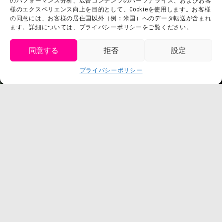
のパフォーマンス分析、広告コンテンツのパーソナライズ、およびお客
利用規約
様のエクスペリエンス向上を目的として、Cookieを使用します。お客様
スタッフ募集
の同意には、お客様の居住国以外（例：米国）へのデータ転送が含まれ
プライバシーポリシー
ます。詳細については、プライバシーポリシーをご覧ください。
プレスリリース
同意する
拒否
設定
get tickets
プライバシーポリシー
Language
チケット購入
©臼井儀人／双葉社・シンエイ・テレビ朝日・ADK
©臼井儀人／双葉社・シンエイ・テレビ朝日・ADK 1993-2026