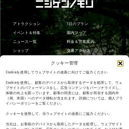
アトラクション
1日のプラン
イベント＆特集
園内マップ
ニュース一覧
料金＆営業案内
ショップ
交通アクセス
フード
ニジゲンノモリとは？
クッキー管理
オンラインショップ
Cookieを使用してウェブサイトの改善に向けてご協力ください
宿泊
Cookieを使用し、顧客のデバイスから取得するデータを処理して、ウェ
ブサイトのパフォーマンスをし、広告コンテンツをパーソナライズし、
体験の向上を図っています。顧客の同意には、顧客が所在する国内外
（例、米国）へのデータ移転が含まれます。詳細については、個人プラ
団体利用について
メディア掲載実績
イバシーポリシーをご覧ください。
チームビルディング計画
SNS
クッキーを使用して、当ウェブサイトの改善にご協力ください。
よくある質問・
法令に基づく表記
当社は、お客様のデバイスから取得したデータを処理し、ウェブサイト
お問い合わせ
会社概要