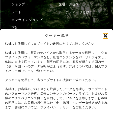
ショップ
交通アクセス
フード
ニジゲンノモリとは？
オンラインショップ
宿泊
クッキー管理
Cookieを使用してウェブサイトの改善に向けてご協力ください
団体利用について
メディア掲載実績
Cookieを使用し、顧客のデバイスから取得するデータを処理して、ウェ
チームビルディング計画
SNS
ブサイトのパフォーマンスをし、広告コンテンツをパーソナライズし、
体験の向上を図っています。顧客の同意には、顧客が所在する国内外
よくある質問・
法令に基づく表記
（例、米国）へのデータ移転が含まれます。詳細については、個人プラ
お問い合わせ
会社概要
イバシーポリシーをご覧ください。
利用規約
スタッフ募集
クッキーを使用して、当ウェブサイトの改善にご協力ください。
プライバシーポリシー
当社は、お客様のデバイスから取得したデータを処理し、ウェブサイト
プレスリリース
のパフォーマンス分析、広告コンテンツのパーソナライズ、およびお客
様のエクスペリエンス向上を目的として、Cookieを使用します。お客様
の同意には、お客様の居住国以外（例：米国）へのデータ転送が含まれ
ます。詳細については、プライバシーポリシーをご覧ください。