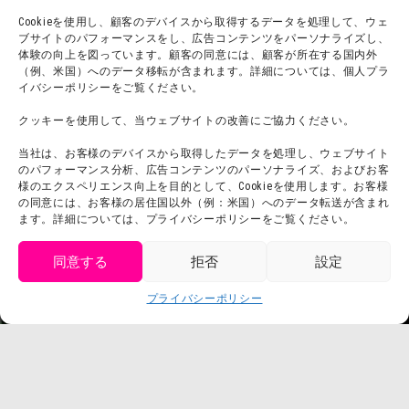
宿泊
Cookieを使用し、顧客のデバイスから取得するデータを処理して、ウェ
ブサイトのパフォーマンスをし、広告コンテンツをパーソナライズし、
体験の向上を図っています。顧客の同意には、顧客が所在する国内外
（例、米国）へのデータ移転が含まれます。詳細については、個人プラ
団体利用について
メディア掲載実績
イバシーポリシーをご覧ください。
チームビルディング計画
SNS
クッキーを使用して、当ウェブサイトの改善にご協力ください。
よくある質問・
法令に基づく表記
当社は、お客様のデバイスから取得したデータを処理し、ウェブサイト
お問い合わせ
会社概要
のパフォーマンス分析、広告コンテンツのパーソナライズ、およびお客
利用規約
様のエクスペリエンス向上を目的として、Cookieを使用します。お客様
スタッフ募集
の同意には、お客様の居住国以外（例：米国）へのデータ転送が含まれ
プライバシーポリシー
ます。詳細については、プライバシーポリシーをご覧ください。
プレスリリース
同意する
拒否
設定
get tickets
プライバシーポリシー
Language
チケット購入