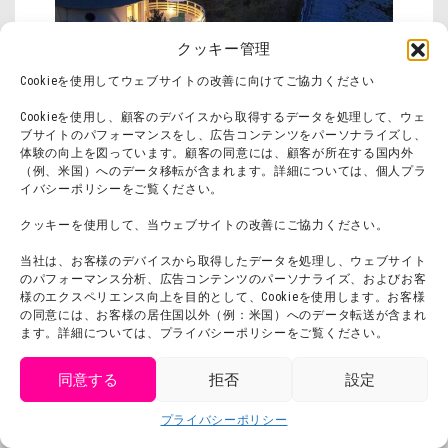
クッキー管理
Cookieを使用してウェブサイトの改善に向けてご協力ください
Cookieを使用し、顧客のデバイスから取得するデータを処理して、ウェ
ブサイトのパフォーマンスをし、広告コンテンツをパーソナライズし、
【お食事】
体験の向上を図っています。顧客の同意には、顧客が所在する国内外
（例、米国）へのデータ移転が含まれます。詳細については、個人プラ
イバシーポリシーをご覧ください。
兵庫県ひょうご「食」担当参与である山下春
クッキーを使用して、当ウェブサイトの改善にご協力ください。
幸シェフ監修のもと、古くから「御食国」と
当社は、お客様のデバイスから取得したデータを処理し、ウェブサイト
して朝廷に食材を納めてきた食の宝庫である
のパフォーマンス分析、広告コンテンツのパーソナライズ、およびお客
様のエクスペリエンス向上を目的として、Cookieを使用します。お客様
淡路島の食材にこだわった料理をご堪能いた
の同意には、お客様の居住国以外（例：米国）へのデータ転送が含まれ
ます。詳細については、プライバシーポリシーをご覧ください。
だけます。
同意する
拒否
設定
＜ご夕食＞
get tickets
プライバシーポリシー
Language
チケット購入