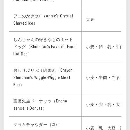
アニのかき氷/ （Annie’s Crystal
大豆
Shaved Ice）
しんちゃんの好きなものホット
ドッグ（Shinchan’s Favorite Food
小麦・卵・乳・牛肉・
Hot Dog）
おしりぷりぷり肉まん（Crayon
Shinchan’s Wiggle-Wiggle Meat
小麦・牛肉・ごま・大
Bun）
園長先生ドーナッツ（Encho
小麦・卵・乳・大豆・
sensei’s Donuts）
クラムチャウダー（Clam
小麦・乳・大豆・鶏肉