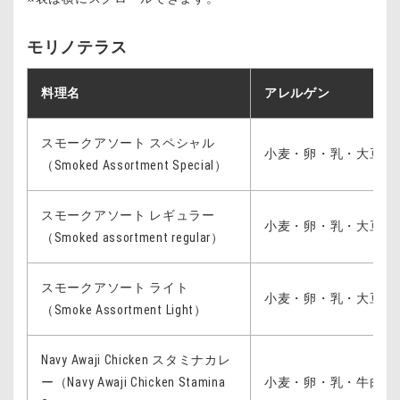
does not guarantee that allergic reactions will not
ているため・加工または調理の過程において・ア
occur.
レルギー物質が微量に混入する可能性がありま
モリノテラス
Since the food is prepared in the same kitchen and
す。
on the same production line as other items, cross-
また・調理・洗浄機器などについても・他メニュ
料理名
アレルゲン
contamination with allergens may occur.
ーと共通のものを使用しています。
The same cooking and cleaning equipment is used
メニュー内容・使用食材は変更となる場合があり
スモークアソート スペシャル
for all menu items, which may lead to cross-
小麦・卵・乳・大豆・
ます。情報については随時更新されますので・ご
（Smoked Assortment Special）
contamination.
購入の際は改めて最新情報をご確認ください。
Menu contents and ingredients may be subject to
お子さまがアレルギー情報をご覧になる際は・必
スモークアソート レギュラー
change. Information will be updated from time to
小麦・卵・乳・大豆・
ず保護者の方といっしょにご覧の上・ご確認くだ
（Smoked assortment regular）
time, so please check the latest information when
さい。
making a purchase.
スモークアソート ライト
小麦・卵・乳・大豆・
When your child views allergy information, please
（Smoke Assortment Light）
make sure to check it together with a parent or
guardian.
Navy Awaji Chicken スタミナカレ
ー（Navy Awaji Chicken Stamina
小麦・卵・乳・牛肉・