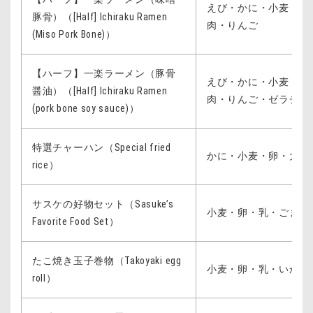
えび・かに・小麦・卵
豚骨）（[Half] Ichiraku Ramen
肉・りんご
(Miso Pork Bone)）
【ハーフ】一楽ラーメン（豚骨
えび・かに・小麦・卵
醤油）（[Half] Ichiraku Ramen
肉・りんご・ゼラチン
(pork bone soy sauce)）
特選チャーハン（Special fried
かに・小麦・卵・大豆
rice）
サスケの好物セット（Sasuke’s
小麦・卵・乳・ごま・
Favorite Food Set）
たこ焼き玉子巻物（Takoyaki egg
小麦・卵・乳・いか・
roll）