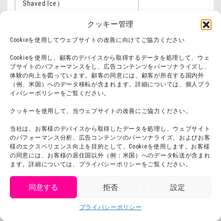
Shaved Ice）
クッキー管理
トッペマメロンソーダ
Cookieを使用してウェブサイトの改善に向けてご協力ください
（Toppema Mapetto Melon
乳・大豆・ゼラチン
Soda）
Cookieを使用し、顧客のデバイスから取得するデータを処理して、ウェ
ブサイトのパフォーマンスをし、広告コンテンツをパーソナライズし、
体験の向上を図っています。顧客の同意には、顧客が所在する国内外
マカオとジョマのデザートドッ
（例、米国）へのデータ移転が含まれます。詳細については、個人プラ
イバシーポリシーをご覧ください。
グ（Makao and Joma Dessert
小麦・乳・大豆
Dogs）
クッキーを使用して、当ウェブサイトの改善にご協力ください。
当社は、お客様のデバイスから取得したデータを処理し、ウェブサイト
リンゴジュース（Apple juice）
りんご
のパフォーマンス分析、広告コンテンツのパーソナライズ、およびお客
様のエクスペリエンス向上を目的として、Cookieを使用します。お客様
の同意には、お客様の居住国以外（例：米国）へのデータ転送が含まれ
オレンジジュース（Orange
ます。詳細については、プライバシーポリシーをご覧ください。
オレンジ
juice）
同意する
拒否
設定
get tickets
アイスコーヒー（Iced Coffee）
（なし）
プライバシーポリシー
Language
チケット購入