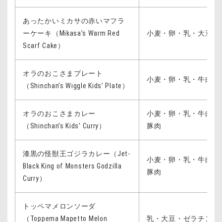
あったかいミカサの赤いマフラ
ーケーキ（Mikasa’s Warm Red
小麦・卵・乳・大豆・
Scarf Cake）
オラのおこさまプレート
小麦・卵・乳・牛肉・
（Shinchan’s Wiggle Kids’ Plate）
オラのおこさまカレー
小麦・卵・乳・牛肉・
（Shinchan’s Kids’ Curry）
豚肉
漆黒の怪獣王ゴジラカレー（Jet-
小麦・卵・乳・牛肉・
Black King of Monsters Godzilla
豚肉
Curry）
トッペマメロンソーダ
（Toppema Mapetto Melon
乳・大豆・ゼラチン