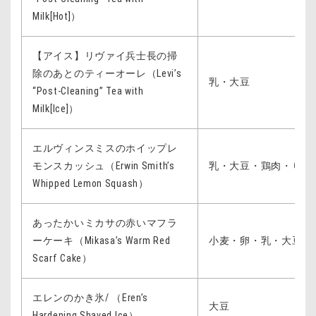
Milk[Hot]）
【アイス】リヴァイ兵士長の掃
除のあとのティーオーレ（Levi’s
乳・大豆
“Post-Cleaning” Tea with
Milk[Ice]）
エルヴィンスミスのホイップレ
モンスカッシュ（Erwin Smith’s
乳・大豆・鶏肉・りん
Whipped Lemon Squash）
あったかいミカサの赤いマフラ
ーケーキ（Mikasa’s Warm Red
小麦・卵・乳・大豆・
Scarf Cake）
エレンのかき氷/ （Eren’s
大豆
Hardening Shaved Ice）