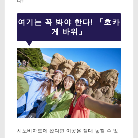
다!
여기는 꼭 봐야 한다! 「호카
게 바위」
시노비자토에 왔다면 이곳은 절대 놓칠 수 없