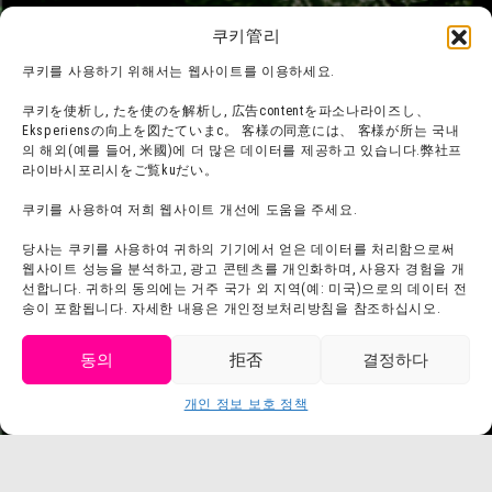
온라인숍
쿠키管리
宿泊
쿠키를 사용하기 위해서는 웹사이트를 이용하세요.
쿠키を使析し, たを使のを解析し, 広告contentを파소나라이즈し、
Eksperiensの向上を図たていまс。 客様の同意には、 客様が所는 국내
団体利用について
메디아掲載実績
의 해외(예를 들어, 米國)에 더 많은 데이터를 제공하고 있습니다.弊社프
침비르딩프란
SNS
라이바시포리시をご覧kuだい。
よKUあRU質問・
법에 대해 이야기하다
쿠키를 사용하여 저희 웹사이트 개선에 도움을 주세요.
오오오오오오오오
会회사概要
당사는 쿠키를 사용하여 귀하의 기기에서 얻은 데이터를 처리함으로써
利用規約
웹사이트 성능을 분석하고, 광고 콘텐츠를 개인화하며, 사용자 경험을 개
스탭프募集
선합니다. 귀하의 동의에는 거주 국가 외 지역(예: 미국)으로의 데이터 전
프라이바시포리시
송이 포함됩니다. 자세한 내용은 개인정보처리방침을 참조하십시오.
프레스리리스
동의
拒否
결정하다
티켓 구매하기
개인 정보 보호 정책
Language
치켓트購入