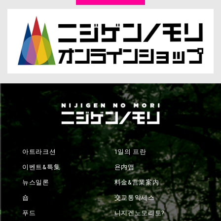
아트라크션
1일의 프란
이벤트&특集
욘内맵
뉴스일론
料金&営業案内
숍
交교통악세스
푸드
니지겐노모리토?