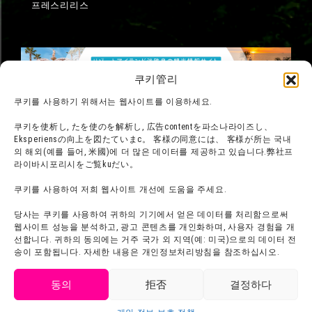
프레스리리스
쿠키管리
쿠키를 사용하기 위해서는 웹사이트를 이용하세요.
쿠키を使析し, たを使のを解析し, 広告contentを파소나라이즈し、
Eksperiensの向上を図たていまс。 客様の同意には、 客様が所는 국내
의 해외(예를 들어, 米國)에 더 많은 데이터를 제공하고 있습니다.弊社프
라이바시포리시をご覧kuだい。
쿠키를 사용하여 저희 웹사이트 개선에 도움을 주세요.
당사는 쿠키를 사용하여 귀하의 기기에서 얻은 데이터를 처리함으로써
웹사이트 성능을 분석하고, 광고 콘텐츠를 개인화하며, 사용자 경험을 개
선합니다. 귀하의 동의에는 거주 국가 외 지역(예: 미국)으로의 데이터 전
©우스이 요시토 / 후타바샤・신에이・TV아사히・ADK
송이 포함됩니다. 자세한 내용은 개인정보처리방침을 참조하십시오.
©臼井儀人/双葉社・신에이・테레비朝日・ADK 1993-2026
©岸本斉史 스콧트／集英社・테레비동쿄・ぴえろ
TM & © TOHO
동의
拒否
결정하다
© ARMOR PROJECT/BIRD STUDIO/SQUARE ENIX
티켓 구매하기
©諫山創・講談社/「進撃の巨人」The Final Season製제작委員会
©2026 니지겐노모리 주식회사. All Rights Reserved.