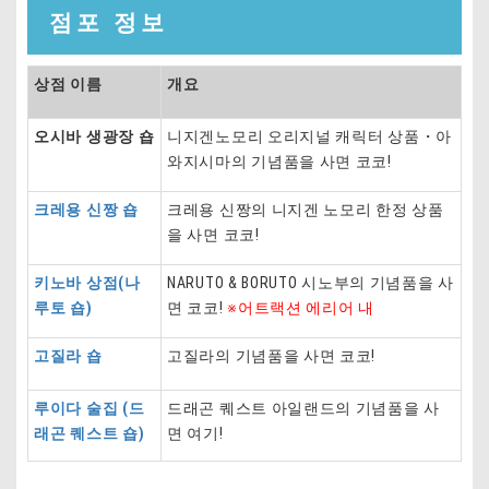
점포 정보
상점 이름
개요
오시바 생광장 숍
니지겐노모리 오리지널 캐릭터 상품・아
와지시마의 기념품을 사면 코코!
크레용 신짱 숍
크레용 신짱의 니지겐 노모리 한정 상품
을 사면 코코!
키노바 상점(나
NARUTO & BORUTO 시노부의 기념품을 사
루토 숍)
면 코코!
※어트랙션 에리어 내
고질라 숍
고질라의 기념품을 사면 코코!
루이다 술집 (드
드래곤 퀘스트 아일랜드의 기념품을 사
래곤 퀘스트 숍)
면 여기!