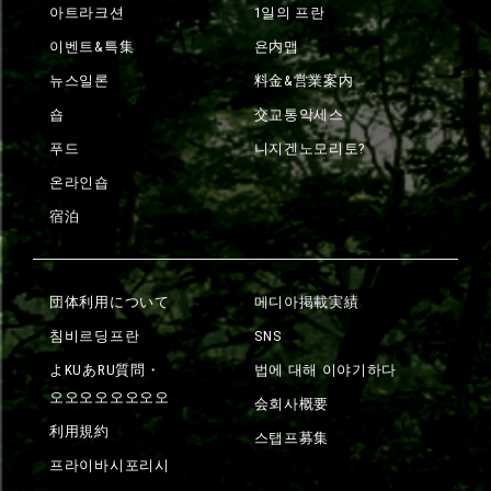
아트라크션
1일의 프란
이벤트&특集
욘内맵
뉴스일론
料金&営業案内
숍
交교통악세스
푸드
니지겐노모리토?
온라인숍
宿泊
団体利用について
메디아掲載実績
침비르딩프란
SNS
よKUあRU質問・
법에 대해 이야기하다
오오오오오오오오
会회사概要
利用規約
스탭프募集
프라이바시포리시