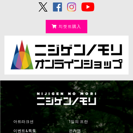
치켓트購入
아트라크션
1일의 프란
이벤트&특集
욘内맵