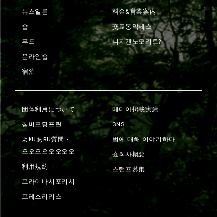
뉴스일론
料金&営業案内
숍
交교통악세스
푸드
니지겐노모리토?
온라인숍
宿泊
団体利用について
메디아掲載実績
침비르딩프란
SNS
よKUあRU質問・
법에 대해 이야기하다
오오오오오오오오
会회사概要
利用規約
스탭프募集
프라이바시포리시
프레스리리스