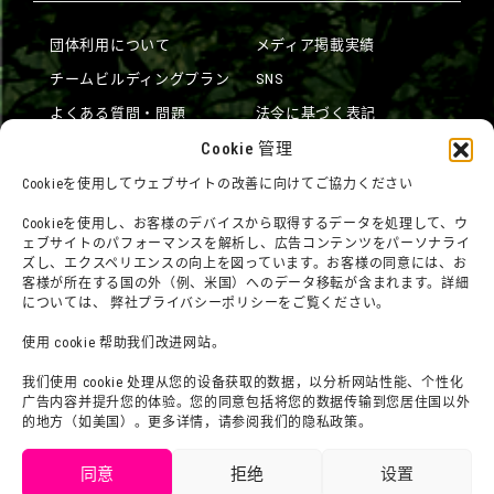
団体利用について
メディア掲載実績
チームビルディングプラン
SNS
よくある質問・問題
法令に基づく表記
お問い合わせ
Cookie 管理
会社概要
利用規約
スタッフ募集
Cookieを使用してウェブサイトの改善に向けてご協力ください
プライバシーポリシー
Cookieを使用し、お客様のデバイスから取得するデータを処理して、ウ
プレスリリース（プレスリリ
ェブサイトのパフォーマンスを解析し、広告コンテンツをパーソナライ
ズし、エクスペリエンスの向上を図っています。お客様の同意には、お
ース
客様が所在する国の外（例、米国）へのデータ移転が含まれます。詳細
については、 弊社プライバシーポリシーをご覧ください。
使用 cookie 帮助我们改进网站。
我们使用 cookie 处理从您的设备获取的数据，以分析网站性能、个性化
广告内容并提升您的体验。您的同意包括将您的数据传输到您居住国以外
的地方（如美国）。更多详情，请参阅我们的隐私政策。
同意
拒绝
设置