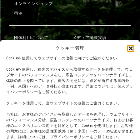
オンラインショップ
宿泊
団体利用について
メディア掲載実績
チームビルディング計画
SNS
クッキー管理
よくある質問・
法令に基づく表記
Cookieを使用してウェブサイトの改善に向けてご協力ください
お問い合わせ
会社概要
Cookieを使用し、顧客のデバイスから取得するデータを処理して、ウェ
利用規約
ブサイトのパフォーマンスをし、広告コンテンツをパーソナライズし、
スタッフ募集
体験の向上を図っています。顧客の同意には、顧客が所在する国内外
プライバシーポリシー
（例、米国）へのデータ移転が含まれます。詳細については、個人プラ
イバシーポリシーをご覧ください。
プレスリリース
クッキーを使用して、当ウェブサイトの改善にご協力ください。
当社は、お客様のデバイスから取得したデータを処理し、ウェブサイト
のパフォーマンス分析、広告コンテンツのパーソナライズ、およびお客
様のエクスペリエンス向上を目的として、Cookieを使用します。お客様
の同意には、お客様の居住国以外（例：米国）へのデータ転送が含まれ
ます。詳細については、プライバシーポリシーをご覧ください。