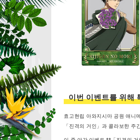
이번 이벤트를 위해 
효고현립 아와지시마 공원 애니메이
「진격의 거인」과 콜라보한 주간
이 중 야간 이벤트 **「진격의 거