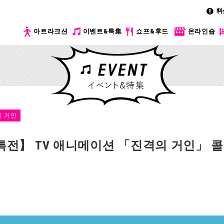
料
아트라크션
이벤트&특集
쇼프&후드
온라인숍
 거인
특전】 TV 애니메이션 「진격의 거인」 콜