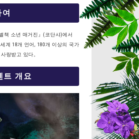
하여
『별책 소년 매거진』(코단샤)에서
계 18개 언어, 180개 이상의 국가
로 사랑받고 있다。
벤트 개요