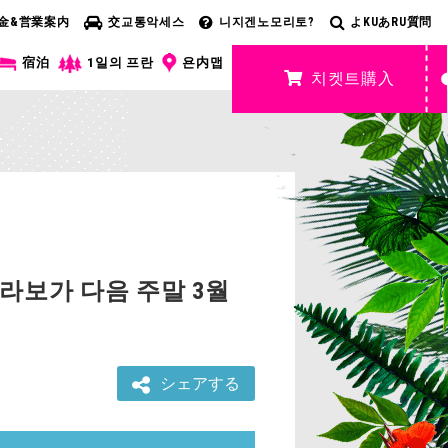
金&営業案内
交교통악세스
니지겐노모리토?
よKUあRU質問
宿泊
1일의 프란
욘内맵
치켓트購入
라보가 다음 주말 3월
シェアする