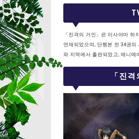
T
「진격의 거인」은 이사야마 하지메
연재되었으며, 단행본 전 34권의 
와 지역에서 출판되었고, 애니메
「진격