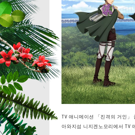
TV 애니메이션 「진격의 거인」 콜
아와지섬 니지겐노모리에서 TV 