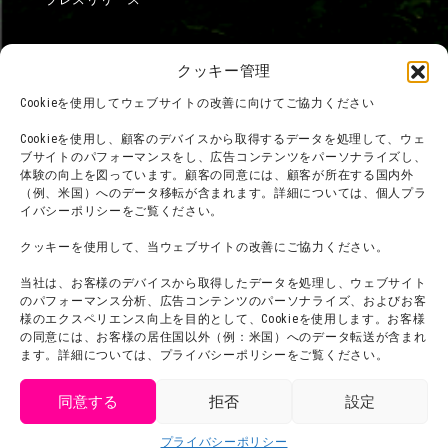
クッキー管理
Cookieを使用してウェブサイトの改善に向けてご協力ください
Cookieを使用し、顧客のデバイスから取得するデータを処理して、ウェ
ブサイトのパフォーマンスをし、広告コンテンツをパーソナライズし、
体験の向上を図っています。顧客の同意には、顧客が所在する国内外
（例、米国）へのデータ移転が含まれます。詳細については、個人プラ
イバシーポリシーをご覧ください。
クッキーを使用して、当ウェブサイトの改善にご協力ください。
当社は、お客様のデバイスから取得したデータを処理し、ウェブサイト
のパフォーマンス分析、広告コンテンツのパーソナライズ、およびお客
様のエクスペリエンス向上を目的として、Cookieを使用します。お客様
の同意には、お客様の居住国以外（例：米国）へのデータ転送が含まれ
©臼井儀人／双葉社・シンエイ・テレビ朝日・ADK
ます。詳細については、プライバシーポリシーをご覧ください。
©臼井儀人／双葉社・シンエイ・テレビ朝日・ADK 1993-2026
©岸本斉史 スコット／集英社・テレビ東京・ぴえろ
TM & © TOHO
同意する
拒否
設定
© ARMOR PROJECT/BIRD STUDIO/SQUARE ENIX
get tickets
©諫山創・講談社／「進撃の巨人」The Final Season製作委員会
©2026 Nijigennomori Inc. All Rights Reserved.
プライバシーポリシー
Language
チケット購入