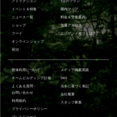
アトラクション
1日のプラン
イベント＆特集
園内マップ
ニュース一覧
料金＆営業案内
ショップ
交通アクセス
フード
ニジゲンノモリとは？
オンラインショップ
宿泊
団体利用について
メディア掲載実績
チームビルディング計画
SNS
よくある質問・
法令に基づく表記
お問い合わせ
会社概要
利用規約
スタッフ募集
プライバシーポリシー
プレスリリース