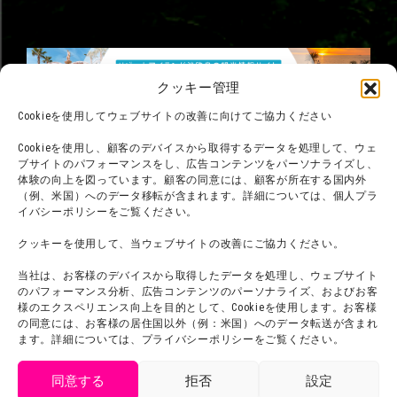
クッキー管理
Cookieを使用してウェブサイトの改善に向けてご協力ください
Cookieを使用し、顧客のデバイスから取得するデータを処理して、ウェ
ブサイトのパフォーマンスをし、広告コンテンツをパーソナライズし、
体験の向上を図っています。顧客の同意には、顧客が所在する国内外
（例、米国）へのデータ移転が含まれます。詳細については、個人プラ
イバシーポリシーをご覧ください。
クッキーを使用して、当ウェブサイトの改善にご協力ください。
当社は、お客様のデバイスから取得したデータを処理し、ウェブサイト
のパフォーマンス分析、広告コンテンツのパーソナライズ、およびお客
様のエクスペリエンス向上を目的として、Cookieを使用します。お客様
©臼井儀人／双葉社・シンエイ・テレビ朝日・ADK
©臼井儀人／双葉社・シンエイ・テレビ朝日・ADK 1993-2026
の同意には、お客様の居住国以外（例：米国）へのデータ転送が含まれ
©岸本斉史 スコット／集英社・テレビ東京・ぴえろ
ます。詳細については、プライバシーポリシーをご覧ください。
TM & © TOHO
© ARMOR PROJECT/BIRD STUDIO/SQUARE ENIX
©諫山創・講談社／「進撃の巨人」The Final Season製作委員会
同意する
拒否
設定
©2026 Nijigennomori Inc. All Rights Reserved.