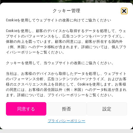
フード
ニジゲンノモリとは？
クッキー管理
オンラインショップ
Cookieを使用してウェブサイトの改善に向けてご協力ください
宿泊
Cookieを使用し、顧客のデバイスから取得するデータを処理して、ウェ
ブサイトのパフォーマンスをし、広告コンテンツをパーソナライズし、
体験の向上を図っています。顧客の同意には、顧客が所在する国内外
（例、米国）へのデータ移転が含まれます。詳細については、個人プラ
団体利用について
メディア掲載実績
イバシーポリシーをご覧ください。
チームビルディング計画
SNS
クッキーを使用して、当ウェブサイトの改善にご協力ください。
よくある質問・
法令に基づく表記
当社は、お客様のデバイスから取得したデータを処理し、ウェブサイト
お問い合わせ
会社概要
のパフォーマンス分析、広告コンテンツのパーソナライズ、およびお客
利用規約
様のエクスペリエンス向上を目的として、Cookieを使用します。お客様
スタッフ募集
の同意には、お客様の居住国以外（例：米国）へのデータ転送が含まれ
プライバシーポリシー
ます。詳細については、プライバシーポリシーをご覧ください。
プレスリリース
同意する
拒否
設定
get tickets
プライバシーポリシー
Language
チケット購入