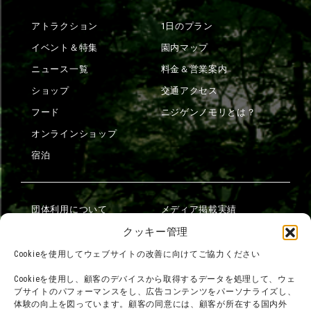
アトラクション
1日のプラン
イベント＆特集
園内マップ
ニュース一覧
料金＆営業案内
ショップ
交通アクセス
フード
ニジゲンノモリとは？
オンラインショップ
宿泊
団体利用について
メディア掲載実績
チームビルディング計画
SNS
クッキー管理
よくある質問・
法令に基づく表記
Cookieを使用してウェブサイトの改善に向けてご協力ください
お問い合わせ
会社概要
Cookieを使用し、顧客のデバイスから取得するデータを処理して、ウェ
利用規約
ブサイトのパフォーマンスをし、広告コンテンツをパーソナライズし、
スタッフ募集
体験の向上を図っています。顧客の同意には、顧客が所在する国内外