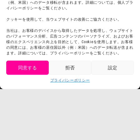
プライバシーポリシー
（例、米国）へのデータ移転が含まれます。詳細については、個人プラ
イバシーポリシーをご覧ください。
プレスリリース
クッキーを使用して、当ウェブサイトの改善にご協力ください。
当社は、お客様のデバイスから取得したデータを処理し、ウェブサイト
のパフォーマンス分析、広告コンテンツのパーソナライズ、およびお客
様のエクスペリエンス向上を目的として、Cookieを使用します。お客様
の同意には、お客様の居住国以外（例：米国）へのデータ転送が含まれ
ます。詳細については、プライバシーポリシーをご覧ください。
同意する
拒否
設定
get tickets
プライバシーポリシー
Language
チケット購入
©臼井儀人／双葉社・シンエイ・テレビ朝日・ADK
©臼井儀人／双葉社・シンエイ・テレビ朝日・ADK 1993-2026
©岸本斉史 スコット／集英社・テレビ東京・ぴえろ
TM & © TOHO
© ARMOR PROJECT/BIRD STUDIO/SQUARE ENIX